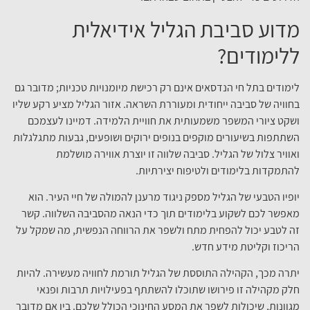
מדוע סביבת הגליל אידיאלית
ללימודים?
לימודים בתל חי הנדסאים אינם רק רכישת מיומנויות טכניות; מדובר גם
בחוויה של סביבה ייחודית ומעוררת השראה. אזור הגליל מציע רקע שליו
ושקט ציורי המשפר משמעותית את חוויית הלמידה. דמיינו לעצמכם
השתתפות בשיעורים מוקפים בנופים ירוקים ושופעים, גבעות מתגלגלות
ואוויר צלול של הגליל. סביבה שלווה זו יוצרת אווירה מושלמת
להתמקדות בלימודים ולטיפוח יצירתיות.
יופיו הטבעי של הגליל מספק ניגוד מרענן להמולה של חיי העיר. הוא
מאפשר לכם לשקוע בלימודים תוך כדי הנאה מהסביבה השלווה. קשר
זה לטבע יכול להפחית מתח ולשפר את הרווחה הנפשית, מה שמקל על
הריכוז וקליטת מידע חדש.
יתרה מכך, הקהילה התוססת של הגליל תורמת לחוויה מעשירה. להיות
חלק מקהילה זו פירושו שתוכלו להשתתף בפעילויות תרבות ופנאי
מגוונות, שיכולות לשפר את המסע החינוכי הכולל שלכם. בין אם מדובר