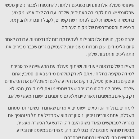
שיתופי פעולה אלו פותחים בפניכם דלתות להתנסות ולצבור ניסיון מעשי
שרלוונטי ישירות לקריירה העתידית שלכם. עבודה לצד אנשי מקצוע
בתעשייה מאפשרת לכם לפתח רשת קשרים, לקבל חונכות ולהבין את
הציפיות והסטנדרטים של מקום העבודה.
יתרה מכך, חוויות אלו מובילות לעתים קרובות להזדמנויות עבודה לאחר
סיום הלימודים, שכן חברות מעוניינות להעסיק בוגרים שכבר מכירים את
התהליכים והתרבות שלהן.
השילוב של סדנאות ייעודיות ושיתוף פעולה עם התעשייה יוצר סביבת
למידה מקיפה בתל חי. אתם לא רק קולטים מידע באופן פסיבי; אתם
עוסקים בו באופן פעיל, בודקים את הידע שלכם ומשכללים את הכישורים
שלכם. שיטת למידה זו מבטיחה שעד שתסיימו את לימודיכם, תהיו לא
רק בקיאים במושגים תיאורטיים אלא גם מיומנים ביישום המעשי שלהם.
לימודים בתל חי הנדסאים יישומיים אומרים שאתם רוכשים יותר מסתם
השכלה; אתם צוברים ניסיון. ניסיון זה הוא שמבדיל את תל חי והופך את
בוגריה למבוקשים מאוד בשוק העבודה. הדגש על הכשרה מעשית
מבטיח שתהיו מוכנים להיכנס לעבודה, מצוידים במיומנויות ובידע
הדרושים כדי להצטיין בתחום שבחרתם.