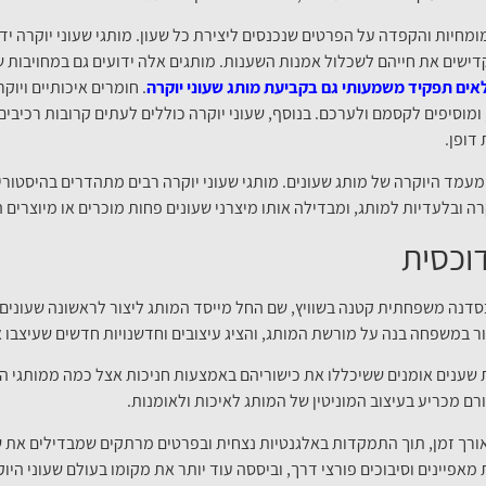
מחיות והקפדה על הפרטים שנכנסים ליצירת כל שעון. מותגי שעוני יוקרה ידו
ישים את חייהם לשכלול אמנות השענות. מותגים אלה ידועים גם במחויבות 
אים תפקיד משמעותי גם בקביעת מותג שעוני יוקרה
. חומרים איכותיים ויוקר
ומוסיפים לקסמם ולערכם. בנוסף, שעוני יוקרה כוללים לעתים קרובות רכיבים
דופן.
 מעמד היוקרה של מותג שעונים. מותגי שעוני יוקרה רבים מתהדרים בהיסטור
ה ובלעדיות למותג, ומבדילה אותו מיצרני שעונים פחות מוכרים או מיוצרים ה
וכסית
סדנה משפחתית קטנה בשוויץ, שם החל מייסד המותג ליצור לראשונה שעונים 
ר במשפחה בנה על מורשת המותג, והציג עיצובים וחדשנויות חדשים שעיצבו א
 שענים אומנים ששיכללו את כישוריהם באמצעות חניכות אצל כמה ממותגי הש
ם מכריע בעיצוב המוניטין של המותג לאיכות ולאומנות.
ורך זמן, תוך התמקדות באלגנטיות נצחית ובפרטים מרתקים שמבדילים את ש
פיינים וסיבוכים פורצי דרך, וביססה עוד יותר את מקומו בעולם שעוני היוק