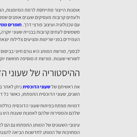
אומנות הייצור מתייחסת לרמת המיומנות, המו
ולעתים קרובות מעסיקים שענים אומנים שמקד
עם טכנולוגיה ועיצוב פורצי דרך.
חומרים ממל
משמשים לעתים קרובות בבניית שעוני יוקרה, 
העמידים בפני שריטות ומציעים צלילות יוצאת 
לבסוף, מורשת המותג היא גורם חיוני בביסוס
לשורשי שענות. מורשת זו מוסיפה תחושת יוקר
ההיסטוריה של שעוני הד
את ראשיתם של
שעוני הדוכסית
ניתן לאתר ב
השנים, שעוני הדוכסית התפתחו, כאשר כל דו
דמויות מפתח בפיתוח שעוני הדוכסית כוללות
שלהם והמסירות שלהם לאמנות שענות היוו גור
עיצובי השעונים של המותג התפתחו גם הם לא
המחויבות של המותג לחדשנות הביאה להצגת מא