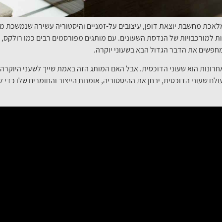
אכת מחשבת יוצאת דופן, עיצובים על-זמניים והיסטוריה עשירה שנמשכת מאות
דות למורכבויות של הנדסת השעונים. עם מותגים מפורסמים רבים כמו רולקס,
חפשים את הדבר הגדול הבא בשעוני יוקרה.
נות הוא שעוני הדוכסית. אבל האם המותג הזה באמת שייך לשעני היוקרה ה
לם שעוני הדוכסית, יבחן את ההיסטוריה, אומנות הייצור והחומרים שלו כדי 