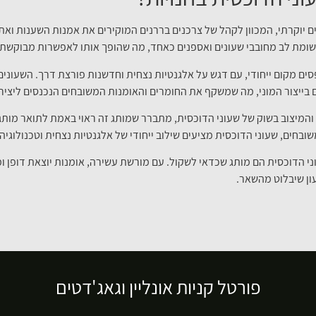
 יוקרתי, המכוון לקהל של צרכנים בררנים המוקירים את אמנות השענות ואת 
שומת לב מחובבי שעונים ואספנים כאחד, מה שהופך אותו לאפשרות מבוקשת 
סים מקום ייחודי, עם דגש על אלגנטיות נצחית וחדשנות פורצת דרך. השעוני
ם בייצור המוני, מה שמשקף את החומרים והאומנות המשובחים הנכנסים ליציר
המיצוב בשוק של שעוני הדוכסית, מתברר שמותג זה ראוי באמת לתואר מותג ש
ובחים, שעוני הדוכסית מציעים שילוב ייחודי של אלגנטיות נצחית וטכנולוגיה
עוני הדוכסית הם מותג שכדאי לשקול. עם מורשת עשירה, אומנות יוצאת דופן ו
ון שיבלוט מהשאר.
פורטל קניות אונליין וגאג'דטים