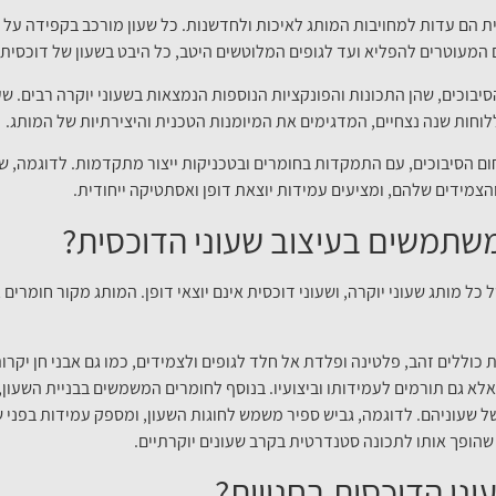
ת הם עדות למחויבות המותג לאיכות ולחדשנות. כל שעון מורכב בקפידה על י
ם המעוטרים להפליא ועד לגופים המלוטשים היטב, כל היבט בשעון של דוכסית
יבוכים, שהן התכונות והפונקציות הנוספות הנמצאות בשעוני יוקרה רבים. שע
לוחות שנה נצחיים, המדגימים את המיומנות הטכנית והיצירתיות של המותג.
ם הסיבוכים, עם התמקדות בחומרים ובטכניקות ייצור מתקדמות. לדוגמה, שע
הצמידים שלהם, ומציעים עמידות יוצאת דופן ואסתטיקה ייחודית.
 משתמשים בעיצוב שעוני הדוכסית?
כל מותג שעוני יוקרה, ושעוני דוכסית אינם יוצאי דופן. המותג מקור חומרים
ללים זהב, פלטינה ופלדת אל חלד לגופים ולצמידים, כמו גם אבני חן יקרות 
אלא גם תורמים לעמידותו וביצועיו. בנוסף לחומרים המשמשים בבניית השעון
 שעוניהם. לדוגמה, גביש ספיר משמש לחוגות השעון, ומספק עמידות בפני שר
 שהופך אותו לתכונה סטנדרטית בקרב שעונים יוקרתיים.
ני הדוכסית בחנויות?