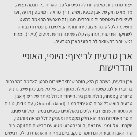
ייצור מודרניות מאפשרות להדפיס על פני האריח כל דוגמה רצויה,
מדימוי מדויק של אבן טבעית ושיש, דרך מראה דמוי בטון או עץ, ועד
לעיצובים גיאומטריים מורכבים. מגוון זה מאפשר התאמה כמעט
מושלמת לכל סגנון עיצובי. יתרונותיו הבולטים הם עמידות גבוהה
לשחיקה ושריטות, תחזוקה קלה שאינה דורשת איטום (סילר), ומחיר
נגיש יותר בהשוואה לרוב סוגי האבן הטבעית.
אבן טבעית לריצוף: היופי, האופי
והדרישות
אבן טבעית, כשמה כן היא, חומר שנחצב ישירות מבטן האדמה במחצבות
ברחבי העולם. משפחה זו כוללת מגוון רחב של סלעים, כגון שיש, גרניט,
טרוורטין, צפחה, בזלת ואבן גיר. הייחוד הגדול ביותר של ריצוף אבן
טבעית הוא שכל אריח הוא יחיד במינו (One of a kind), עם גידים, גוונים
וטקסטורות שנוצרו בתהליכים גיאולוגיים טבעיים במשך מיליוני שנים.
חוסר האחידות הזה הוא חלק מקסמה ומעניק לחלל מראה אותנטי,
יוקרתי ועל-זמני. עם זאת, היופי הטבעי מגיע עם דרישות תחזוקה. רוב
סוגי האבן הטבעית הם חומרים נקבוביים במידה זו או אחרת, ולכן רגישים