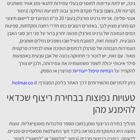
גינה, יש לתת עדיפות לחומרים בעלי עמידות לתנאי מזג אוויר משתנים
(קרינת UV, גשם) ובעלי מקדם חיכוך גבוה למניעת החלקה (גימור
אנטי-סליפ). אריחי גרניט פורצלן בעובי 20 מ"מ המיועדים ליישום חיצוני
הם פתרון מצוין לכך. באזורים רטובים כמו חדרי רחצה ומקלחות, ספיגות
המים הנמוכה של גרניט פורצלן מהווה יתרון ברור על פני רוב סוגי האבן
הטבעית. לעומת זאת, למטבח פעיל שבו נשפכים נוזלים ושמנים,
העמידות הגבוהה של פורצלן לכתמים הופכת אותו לבחירה פרקטית
מאוד. עם זאת, יש לזכור כי תחזוקה נכונה של אבן טבעית באמצעות
סילר איכותי יכולה לשפר משמעותית את עמידותה, ולכן יש צורך
להקפיד על
הנחיות טיפול ייעודיות
מהיצרן או הספק.
ניתן להתרשם מהשירותים דרך האתר בלינק המצורף:
holmar.co.il
.
טעויות נפוצות בבחירת ריצוף שכדאי
להימנע מהן
תהליך בחירת הריצוף טומן בחובו מספר מלכודות פוטנציאליות. טעות
נפוצה היא התמקדות במראה בלבד תוך התעלמות ממאפיינים טכניים.
לדוגמה, בחירה בריצוף מבריק (גימור "מלוטש" או "לפאטו") לאזור