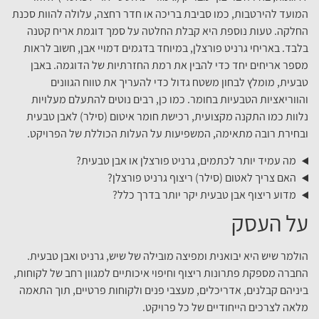
המועד להירטבות, כמו סביבת בריכה או חדר רחצה, עלולה להוות סכנת
החלקה. טעות נוספת היא קבלת החלטה על סמך דוגמת אריח קטנה
בלבד. באריחי גרניט פורצלן, במיוחד בדגמים דמויי אבן, חשוב לראות
מספר אריחים יחד כדי להבין את רמת החזרתיות של הדוגמה. באבן
טבעית, מומלץ לבחון משטח גדול כדי להעריך את טווח הגוונים
והווריאציות הטבעיות בחומר. כמו כן, רבים נוטים להתעלם מעלויות
נלוות כמו התקנה מקצועית, רכישת חומר איטום (סילר) לאבן טבעית
ובחירת רובה מתאימה, המשפיעות על העלות הכוללת של הפרויקט.
מה עמיד יותר לכתמים, גרניט פורצלן או אבן טבעית?
האם צריך לאטום (סילר) ריצוף גרניט פורצלן?
מדוע ריצוף אבן טבעית יקר יותר בדרך כלל?
על העסק
הולמר שיש היא יבואנית ומפיצה מובילה של שיש, גרניט ואבן טבעית.
החברה מספקת פתרונות ריצוף וחיפוי איכותיים למגוון רחב של לקוחות,
ביניהם קבלנים, אדריכלים, מעצבי פנים ולקוחות פרטיים, תוך התאמה
מלאה לצרכים הייחודיים של כל פרויקט.