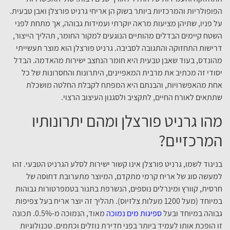
הפופולריות והמרכזיות ביותר בשוק הן אריחי גרניט פורצלן ואבן טבעית.
על פניו, שתיהן מציעות מראה יוקרתי ועמידות גבוהה, אך מתחת לפני
השטח קיימים הבדלים מהותיים הנוגעים למקור החומר, תהליך הייצור,
דרישות התחזוקה והתגובה לסביבה. גרניט פורצלן הוא מוצר תעשייתי
מהונדס, בעוד שאבן טבעית היא חומר הנחצב ישירות מהאדמה. הבדל
יסודי זה מכתיב את מרבית המאפיינים, היתרונות והחסרונות של כל
אחת מהאפשרויות, והבנתם היא המפתח לקבלת החלטה מושכלת
שתתאים לאורח החיים, לתקציב ולסגנון העיצוב הרצוי.
מהו גרניט פורצלן ומהם יתרונותיו
המרכזיים?
בניגוד לשמו, גרניט פורצלן אינו קשור ישירות לסלע הגרניט הטבעי. זהו
למעשה סוג של אריח קרמי מתקדם, המיוצר מתערובת דחוסה של
חרסית, קוורץ ומינרלים נוספים, הנשרפת בתנור בטמפרטורות גבוהות
במיוחד (מעל 1200 מעלות צלזיוס). תהליך זה יוצר אריח בעל צפיפות
גבוהה במיוחד ובעל
ספיגות מים נמוכה
מאוד, הנמוכה מ-0.5%. תכונה
זו הופכת אותו לעמיד ביותר בפני חדירת נוזלים וכתמים. טכנולוגיות