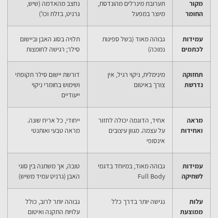
מקור
תערובת מינרלים מהונדסת,
נחצב מהאדמה (שיש,
החומר
מיוצר במפעל
גרניט, בזלת וכו')
עמידות
גבוהה מאוד (בשל ספיגות
תלויה בסוג האבן וביישום
לכתמים
נמוכה)
סילר; רגישה לחומצות
תחזוקה
מינימלית, ניקוי רגיל, אין
דורשת יישום סילר תקופתי
נדרשת
צורך באיטום
ושימוש בחומרי ניקוי
ייעודיים
מראה
אחיד, הדוגמה יכולה לחזור
ייחודי, כל אריח שונה.
ואחידות
על עצמה. מגוון עיצובים
מראה טבעי ואותנטי
אינסופי
עמידות
גבוהה מאוד, במיוחד בדגמי
טובה, אך משתנה בין סוגי
לשחיקה
Full Body
האבן (גרניט עמיד משיש)
עלות
נגישה יותר בדרך כלל
גבוהה יותר לרוב, כולל
ממוצעת
עלויות התקנה ואיטום