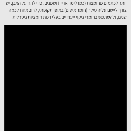
יותר לכתמים מחומצות (כמו לימון או יין) ושמנים. כדי להגן על האבן, יש
צורך ליישם עליה סילר (חומר איטום) באופן תקופתי, לרוב אחת לכמה
שנים, ולהשתמש בחומרי ניקוי ייעודיים בעלי רמת חומציות ניטרלית.